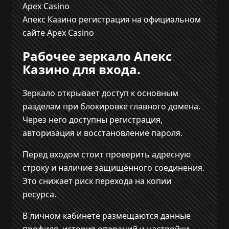
Apex Casino
Апекс Казино регистрация на официальном
сайте Apex Casino
Рабочее зеркало Апекс
Казино для входа.
Зеркало открывает доступ к основным
разделам при блокировке главного домена.
Через него доступны регистрация,
авторизация и восстановление пароля.
Перед входом стоит проверить адресную
строку и наличие защищённого соединения.
Это снижает риск перехода на копии
ресурса.
В личном кабинете размещаются данные
профиля, история операций и настройки