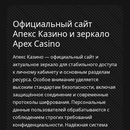
Официальный сайт
Апекс Казино и зеркало
Apex Casino
Апекс Казино — официальный сайт и
актуальное зеркало для стабильного доступа
к личному кабинету и основным разделам
ресурса. Особое внимание уделяется
высоким стандартам безопасности, включая
защищённое соединение и современные
протоколы шифрования. Персональные
данные пользователей обрабатываются с
соблюдением строгих требований
конфиденциальности. Надёжная система