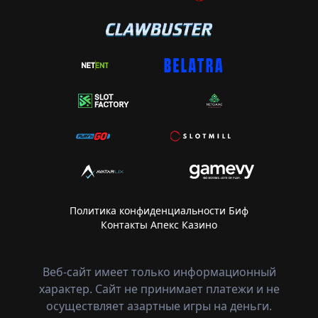
Политика конфиденциальности Биф
Контакты Апекс Казино
Веб-сайт имеет только информационный
характер. Сайт не принимает платежи и не
осуществляет азартные игры на деньги.