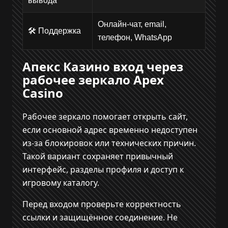
вывода
Онлайн-чат, email,
🛠️ Поддержка
телефон, WhatsApp
Апекс Казино вход через
рабочее зеркало Apex
Casino
Рабочее зеркало помогает открыть сайт,
если основной адрес временно недоступен
из-за блокировок или технических причин.
Такой вариант сохраняет привычный
интерфейс, разделы профиля и доступ к
игровому каталогу.
Перед входом проверьте корректность
ссылки и защищённое соединение. Не